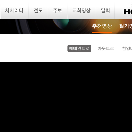
추천영상
절기
예배인트로
아웃트로
찬양