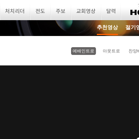
추천영상
절기
예배인트로
아웃트로
찬양