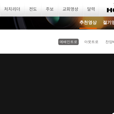
추천영상
절기
예배인트로
아웃트로
찬양